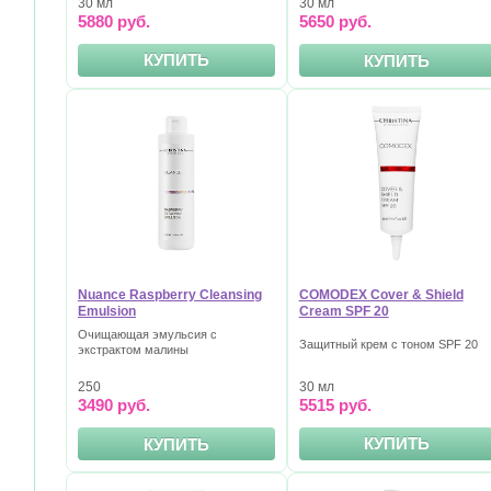
30 мл
30 мл
5880 руб.
5650 руб.
КУПИТЬ
КУПИТЬ
Nuance Raspberry Cleansing
COMODEX Cover & Shield
Emulsion
Cream SPF 20
Очищающая эмульсия с
Защитный крем с тоном SPF 20
экстрактом малины
30 мл
250
5515 руб.
3490 руб.
КУПИТЬ
КУПИТЬ