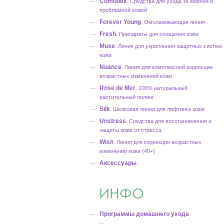
Comodex
.
Средства для ухода за жирной и
проблемной кожей
Forever Young
.
Омолаживающая линия
Fresh
.
Препараты для очищения кожи
Muse
.
Линия для укрепления защитных систем
кожи
Nuance
.
Линия для комплексной коррекции
возрастных изменений кожи
Rose de Mer
.
100% натуральный
растительный пилинг
Silk
.
Шелковая линия для лифтинга кожи
Unstress
.
Средства для восстановления и
защиты кожи от стресса
Wish
.
Линия для коррекции возрастных
изменений кожи (40+)
Аксессуары
ИНФО
Программы домашнего ухода