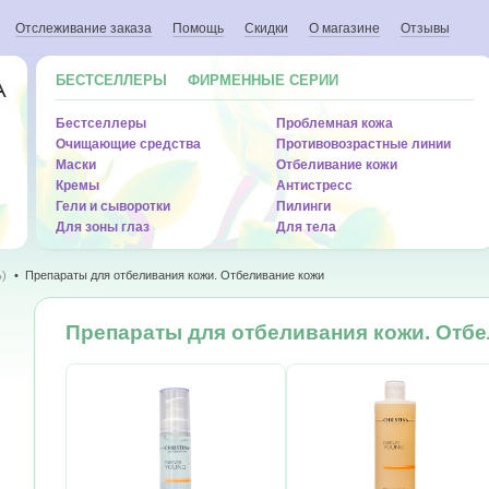
Отслеживание заказа
Помощь
Скидки
О магазине
Отзывы
БЕСТСЕЛЛЕРЫ
ФИРМЕННЫЕ СЕРИИ
A
Бестселлеры
Проблемная кожа
Очищающие средства
Противовозрастные линии
Маски
Отбеливание кожи
Кремы
Антистресс
Гели и сыворотки
Пилинги
Для зоны глаз
Для тела
ь)
Препараты для отбеливания кожи. Отбеливание кожи
Препараты для отбеливания кожи. Отб