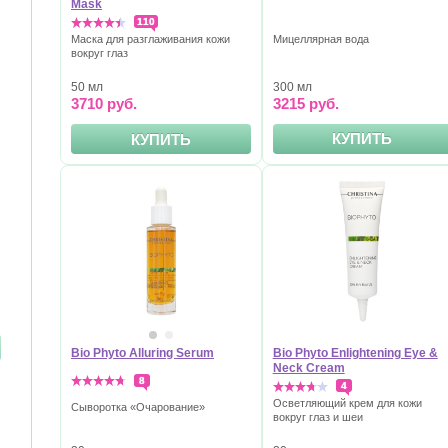
Mask
110
Мицеллярная вода
Маска для разглаживания кожи
вокруг глаз
300 мл
50 мл
3215 руб.
3710 руб.
КУПИТЬ
КУПИТЬ
Bio Phyto Alluring Serum
Bio Phyto Enlightening Eye &
Neck Cream
8
4
Осветляющий крем для кожи
Сыворотка «Очарование»
вокруг глаз и шеи