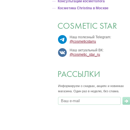
Консультации косметолога
Косметика Christina в Москве
COSMETIC STAR
Наш полезный Telegram:
@cosmeticstarru
Наш актуальный ВК:
@cosmetic_star_ru
РАССЫЛКИ
Информируем о скидках, акциях и новинках
магазина.
Один раз в неделю, без спама.