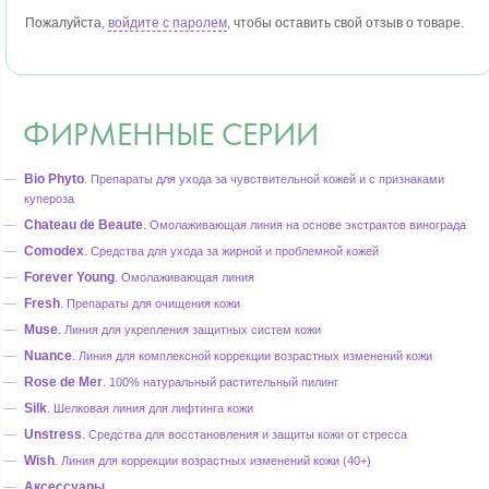
Пожалуйста,
войдите с паролем
, чтобы оставить свой отзыв о товаре.
ФИРМЕННЫЕ СЕРИИ
Bio Phyto
.
Препараты для ухода за чувствительной кожей и с признаками
купероза
Chateau de Beaute
.
Омолаживающая линия на основе экстрактов винограда
Comodex
.
Средства для ухода за жирной и проблемной кожей
Forever Young
.
Омолаживающая линия
Fresh
.
Препараты для очищения кожи
Muse
.
Линия для укрепления защитных систем кожи
Nuance
.
Линия для комплексной коррекции возрастных изменений кожи
Rose de Mer
.
100% натуральный растительный пилинг
Silk
.
Шелковая линия для лифтинга кожи
Unstress
.
Средства для восстановления и защиты кожи от стресса
Wish
.
Линия для коррекции возрастных изменений кожи (40+)
Аксессуары