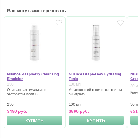
Вас могут заинтересовать
Nuance Raspberry Cleansing
Nuance Grape-Dew Hydrating
Nua
Emulsion
Tonic
Cre
250
100 мл
30 
Очищающая эмульсия с
Увлажняющий тоник с экстрактом
Крем
экстрактом малины
винограда
30 
250
100 мл
651
3490 руб.
3860 руб.
КУПИТЬ
КУПИТЬ