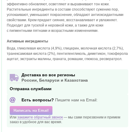
эффективно обновляют, осветляют и выравнивают тон кожи.
Растительные ингредиенты в составе способствуют сужению пор,
успокаивают, уменьшают покраснение, обладают антиоксидантными
свойствами. Крем придает сияние, восстанавливает и увлажняет.
Подходит для тусклой и неровной кожи, а также для кожи
с пигментными пятнами и возрастными изменениями.
Активные ингредиенты
Вода, гликолевая кислота (4,9%), глицерин, молочная кислота (2,7%),
транексамовая кислота (2%), пентиленгликоль, диметикон, токоферола
ацетат, экстракты малины, граната, ромашки, глюкоза, ресвератрол.
Доставка во все регионы
России, Беларуси и Казахстана
Отправка службами
Есть вопросы?
Пишите нам на Email:
Написать на Email
Или
закажите обратный звонок
— мы сами перезвоним и
примем
заказ в удобное
для вас время.