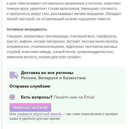
и шеи: обеспечивает оптимальное увлажнение и питание, осветляет
темные круги, укрепляет стенки капилляров. Уменьшает отечность
и припухлость вокруг глаз, разглаживает мелкие морщинки. Обладает
легкой текстурой, не оставляющей на коже ощущения тяжести.
Активные ингредиенты
Глицерин, каприловые триглицериды, пчелиный воск, токоферола
ацетат, кофеин, натрия гиалуронат, экстракт листьев гинкго билоба,
хлорфенезин, этилгексилглицерин, гидролизат протеинов рисовых
отрубей, ксантовая камедь, соевый белок, супероксиддисмутаза,
лимонная кислота, натрия декстран сульфат.
Доставка во все регионы
России, Беларуси и Казахстана
Отправка службами
Есть вопросы?
Пишите нам на Email:
Написать на Email
Или
закажите обратный звонок
— мы сами перезвоним и
примем
заказ в удобное
для вас время.