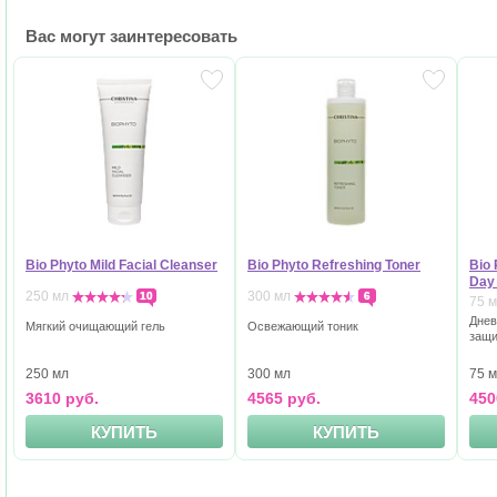
Вас могут заинтересовать
Bio Phyto Mild Facial Cleanser
Bio Phyto Refreshing Toner
Bio 
Day
250 мл
300 мл
10
6
75 
Днев
Мягкий очищающий гель
Освежающий тоник
защи
250 мл
300 мл
75 
3610 руб.
4565 руб.
450
КУПИТЬ
КУПИТЬ