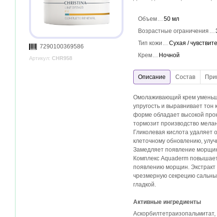
Объем
50 мл
Возрастные ограничения
Тип кожи
Сухая / чувстви
7290100369586
Крем
Ночной
Артикул:
CHR958
Омолаживающий крем уменьш
упругость и выравнивает тон
форме обладает высокой про
тормозит производство мелан
Гликолевая кислота удаляет 
клеточному обновлению, улу
Замедляет появление морщин
Комплекс Aquaderm повышает
появлению морщин. Экстракт 
чрезмерную секрецию сальных
гладкой.
Активные ингредиенты
Аскорбилтетраизопальмитат, 