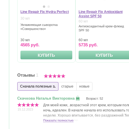
Line Repair Fix Hydra Perfect
Line Repair Fix Antioxidant
Assist SPF 50
30 мл
60 мл
Увлажняющая сыворотка
Антиоксидантный крем-флюид
«Совершенство»
SPF 50
30 мл
60 мл
4565 руб.
5735 руб.
КУПИТЬ
КУПИТЬ
Отзывы
1
Сначала полезные
старые
новые
Возраст: 52
Для моей кожи, .возрастной этот крем, которым пол
15.12.2023
ночь, идеален. В начале начала его использовать т
неделю. Хорошо впитывается, без раздражений.Те
чаще 4-5 раз неделю.
Показать полностью