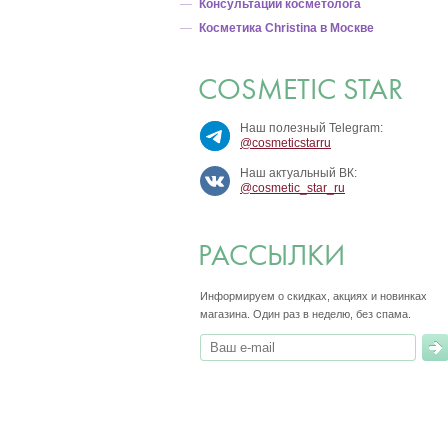
Консультации косметолога
Косметика Christina в Москве
COSMETIC STAR
Наш полезный Telegram:
@cosmeticstarru
Наш актуальный ВК:
@cosmetic_star_ru
РАССЫЛКИ
Информируем о скидках, акциях и новинках
магазина.
Один раз в неделю, без спама.