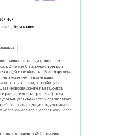
30+, 40+
тельная, Нормальная
ает видимость морщин, повышает
 кожи. Витамин С в жирорастворимой
никающей способностью, благодаря чему
ина и осветляет пигментацию.
омертвевшие клетки, способствует
чшает кровоснабжение и метаболизм.
 и разглаживает микрорельеф кожи.
 уровень увлажненности и препятствует
грибов повышает упругость, уменьшает
 желез, сужает поры, делает кожу более
гликолевая кислота (3%), комплекс