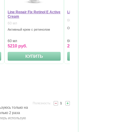
Line Repair Fix Retinol E Active
Line Repair Fix Ha Repair Mask
Lin
Cream
Cr
60 мл
30
60 мл
Кре
Обновляющая маска с ретинолом
Активный крем с ретинолом
рет
60 мл
60 мл
30
5210 руб.
2520 руб.
52
КУПИТЬ
КУПИТЬ
1
ьзуюсь только на
олько 2 раза
перь использую