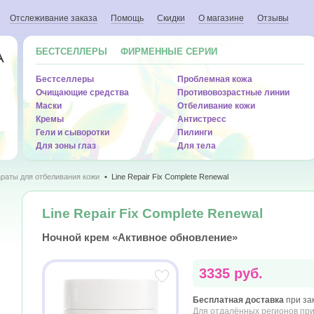
Отслеживание заказа
Помощь
Скидки
О магазине
Отзывы
БЕСТСЕЛЛЕРЫ
ФИРМЕННЫЕ СЕРИИ
A
Бестселлеры
Проблемная кожа
Очищающие средства
Противовозрастные линии
Маски
Отбеливание кожи
Кремы
Антистресс
Гели и сыворотки
Пилинги
Для зоны глаз
Для тела
раты для отбеливания кожи
Line Repair Fix Complete Renewal
Line Repair Fix Complete Renewal
Ночной крем «Активное обновление»
3335 руб.
Бесплатная доставка
при зак
Для отдалённых регионов при 