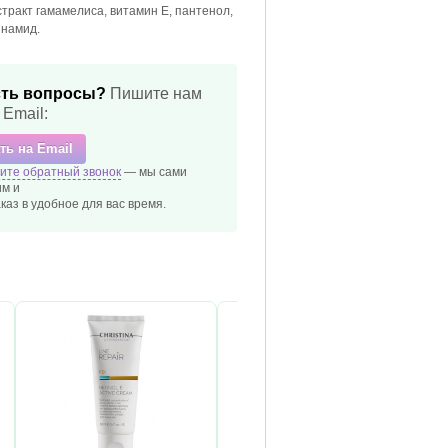
кстракт гамамелиса, витамин Е, пантенол,
инамид.
ть вопросы?
Пишите нам
 Email:
ть на Email
ите обратный звонок
— мы сами
м и
каз в удобное
для вас время.