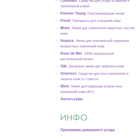
Comodex
.
Средства для ухода за жирной и
проблемной кожей
Forever Young
.
Омолаживающая линия
Fresh
.
Препараты для очищения кожи
Muse
.
Линия для укрепления защитных систем
кожи
Nuance
.
Линия для комплексной коррекции
возрастных изменений кожи
Rose de Mer
.
100% натуральный
растительный пилинг
Silk
.
Шелковая линия для лифтинга кожи
Unstress
.
Средства для восстановления и
защиты кожи от стресса
Wish
.
Линия для коррекции возрастных
изменений кожи (40+)
Аксессуары
ИНФО
Программы домашнего ухода