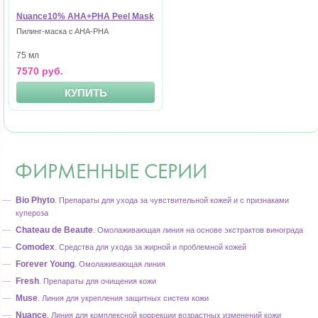
Nuance10% AHA+PHA Peel Mask
Пилинг-маска c AHA-PHA
75 мл
7570 руб.
КУПИТЬ
ФИРМЕННЫЕ СЕРИИ
Bio Phyto
.
Препараты для ухода за чувствительной кожей и с признаками
купероза
Chateau de Beaute
.
Омолаживающая линия на основе экстрактов винограда
Comodex
.
Средства для ухода за жирной и проблемной кожей
Forever Young
.
Омолаживающая линия
Fresh
.
Препараты для очищения кожи
Muse
.
Линия для укрепления защитных систем кожи
Nuance
.
Линия для комплексной коррекции возрастных изменений кожи