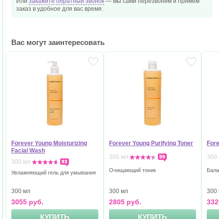
Или
закажите обратный звонок
— мы сами перезвоним и
примем
заказ в удобное
для вас время.
Вас могут заинтересовать
Forever Young Moisturizing
Forever Young Purifying Toner
Fore
Facial Wash
300 мл
300
59
300 мл
93
Очищающий тоник
Бала
Увлажняющий гель для умывания
300 мл
300 мл
300
3055 руб.
2805 руб.
332
КУПИТЬ
КУПИТЬ