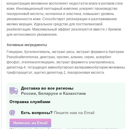
концентрации мгновенно восполняет недостаток влаги в роговом слое
кожи. Инновационный пептидный комплекс ускоряет производство
гиалуроновой кислоты, коллагена и эластина, повышает уровень
увлажненности кожи. Способствует регенерации и разглаживанию
мелких морщин. Идеальное средство для постпилинговой
реабилитации. Максимальный эффект реализуется вместе с Кремом
для интенсивного увлажнения.
Активные ингредиенты
Глицерин, бутиленгликоль, экстракт риса, экстракт фермента бактерии
Pseudoalteromonas, декстран, пролин, аланин, серин, аскорбил
фосфат, этилгексилглицерин, экстракт фермента альтеромонаса,
дипептид-4, тетрадецил аминобутироил валираминобутирик мочевины
трифторацетат, ацетил дипептид-1, гиалуроновая кислота.
Доставка во все регионы
России, Беларуси и Казахстана
Отправка службами
Есть вопросы?
Пишите нам на Email:
Написать на Email