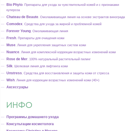
Bio Phyto
.
Препараты для ухода за чувствительной кожей и с признаками
купероза
Chateau de Beaute
.
Омолаживающая линия на основе экстрактов винограда
Comodex
.
Средства для ухода за жирной и проблемной кожей
Forever Young
.
Омолаживающая линия
Fresh
.
Препараты для очищения кожи
Muse
.
Линия для укрепления защитных систем кожи
Nuance
.
Линия для комплексной коррекции возрастных изменений кожи
Rose de Mer
.
100% натуральный растительный пилинг
Silk
.
Шелковая линия для лифтинга кожи
Unstress
.
Средства для восстановления и защиты кожи от стресса
Wish
.
Линия для коррекции возрастных изменений кожи (40+)
Аксессуары
ИНФО
Программы домашнего ухода
Консультации косметолога
Косметика Christina в Москве