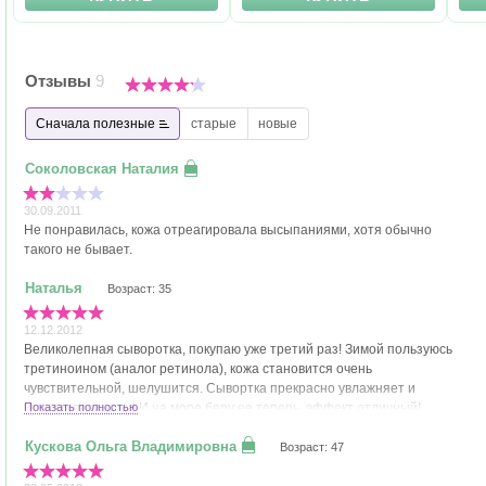
Отзывы
9
Сначала полезные
старые
новые
30.09.2011
Не понравилась, кожа отреагировала высыпаниями, хотя обычно
такого не бывает.
Возраст: 35
12.12.2012
Великолепная сыворотка, покупаю уже третий раз! Зимой пользуюсь
третиноином (аналог ретинола), кожа становится очень
чувствительной, шелушится. Сывортка прекрасно увлажняет и
успокаивает кожу! И на море беру ее теперь, эффект отличный!
Показать полностью
Следует отметить, что после нанесения на коже наблюдается
небольшой эффект стягивания, но после последующего нанесения
Возраст: 47
дневного крема этот эффект исчезает, ощущения очень комфортные. В
общем, я весьма довольна. Всем рекомендую! Мне 35, кожа смешанная.