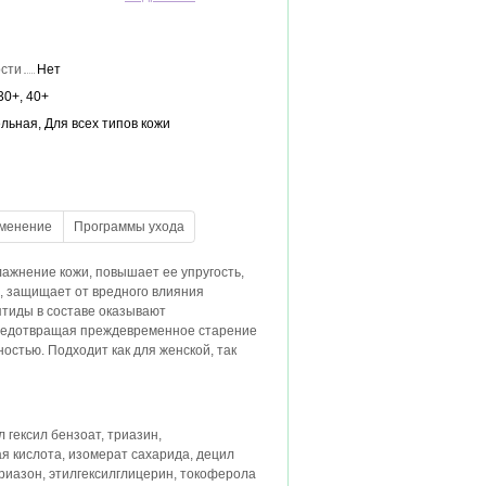
сти
Нет
30+, 40+
ельная, Для всех типов кожи
ажнение кожи, повышает ее упругость,
, защищает от вредного влияния
тиды в составе оказывают
редотвращая преждевременное старение
остью. Подходит как для женской, так
 гексил бензоат, триазин,
я кислота, изомерат сахарида, децил
триазон, этилгексилглицерин, токоферола