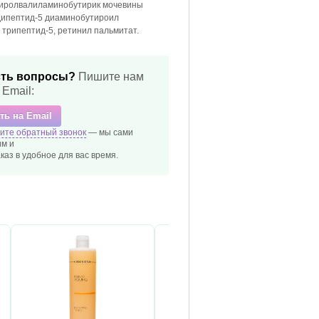
тиролвалиламинобутирик мочевины
дипептид-5 диаминобутироил
 трипептид-5, ретинил пальмитат.
ть вопросы?
Пишите нам
 Email:
ть на Email
ите обратный звонок
— мы сами
м и
каз в удобное
для вас время.