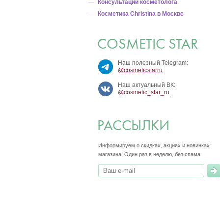
Консультации косметолога
Косметика Christina в Москве
COSMETIC STAR
Наш полезный Telegram:
@cosmeticstarru
Наш актуальный ВК:
@cosmetic_star_ru
РАССЫЛКИ
Информируем о скидках, акциях и новинках
магазина.
Один раз в неделю, без спама.