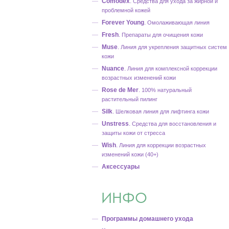
Comodex
.
Средства для ухода за жирной и
проблемной кожей
Forever Young
.
Омолаживающая линия
Fresh
.
Препараты для очищения кожи
Muse
.
Линия для укрепления защитных систем
кожи
Nuance
.
Линия для комплексной коррекции
возрастных изменений кожи
Rose de Mer
.
100% натуральный
растительный пилинг
Silk
.
Шелковая линия для лифтинга кожи
Unstress
.
Средства для восстановления и
защиты кожи от стресса
Wish
.
Линия для коррекции возрастных
изменений кожи (40+)
Аксессуары
ИНФО
Программы домашнего ухода