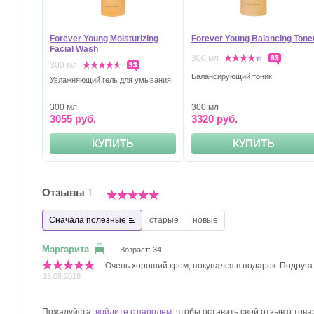
Forever Young Moisturizing
Forever Young Balancing Tone
Facial Wash
300 мл
63
300 мл
93
Балансирующий тоник
Увлажняющий гель для умывания
300 мл
300 мл
3055 руб.
3320 руб.
КУПИТЬ
КУПИТЬ
Отзывы
1
Сначала полезные
старые
новые
Возраст: 34
Очень хороший крем, покупался в подарок. Подруга
15.08.2018
Пожалуйста,
войдите с паролем
, чтобы оставить свой отзыв о това