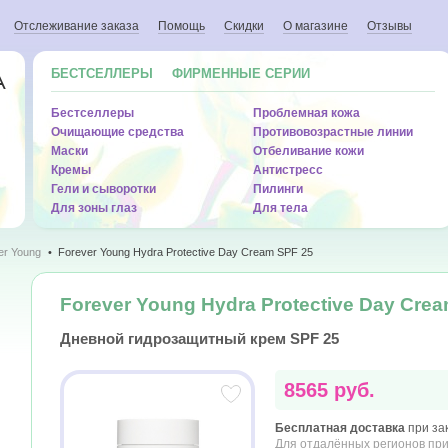
Отслеживание заказа
Помощь
Скидки
О магазине
Отзывы
БЕСТСЕЛЛЕРЫ
ФИРМЕННЫЕ СЕРИИ
A
Бестселлеры
Проблемная кожа
Очищающие средства
Противовозрастные линии
Маски
Отбеливание кожи
Кремы
Антистресс
Гели и сыворотки
Пилинги
Для зоны глаз
Для тела
er Young
Forever Young Hydra Protective Day Cream SPF 25
Forever Young Hydra Protective Day Cre
Дневной гидрозащитный крем SPF 25
8565 руб.
Бесплатная доставка
при зак
Для отдалённых регионов при 