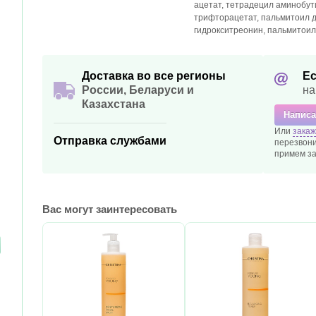
ацетат, тетрадецил аминобу
трифторацетат, пальмитоил 
гидрокситреонин, пальмитоил
Доставка во все регионы
Ес
России, Беларуси и
на
Казахстана
Написа
Или
закаж
Отправка службами
перезвони
примем за
Вас могут заинтересовать