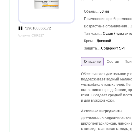
Объем
50 мл
Применение при беременно
Возрастные ограничения
7290100366172
Тип кожи
Сухая / чувствит
Артикул:
CHR617
Крем
Дневной
Защита
Содержит SPF
Обеспечивает длительное увл
поддерживает водный баланс
ультрафиолетовых лучей. Пеп
омолаживающее действие, п
кожи. Обладает средней плотн
и для мужской кожи.
Активные ингредиенты
Диэтиламино гидроксибензоил
циклопентасилоксан, лимонна
глюкозид, ксантовая камедь, 