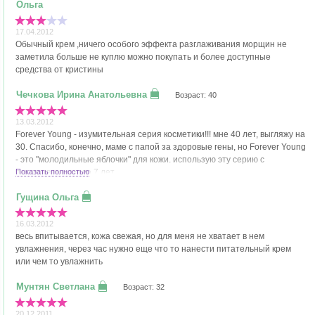
17.04.2012
Обычный крем ,ничего особого эффекта разглаживания морщин не
заметила больше не куплю можно покупать и более доступные
средства от кристины
Возраст: 40
13.03.2012
Forever Young - изумительная серия косметики!!! мне 40 лет, выгляжу на
30. Спасибо, конечно, маме с папой за здоровые гены, но Forever Young
- это "молодильные яблочки" для кожи. использую эту серию с
перерывами около 7 лет.
Показать полностью
16.03.2012
весь впитывается, кожа свежая, но для меня не хватает в нем
увлажнения, через час нужно еще что то нанести питательный крем
или чем то увлажнить
Возраст: 32
20.12.2011