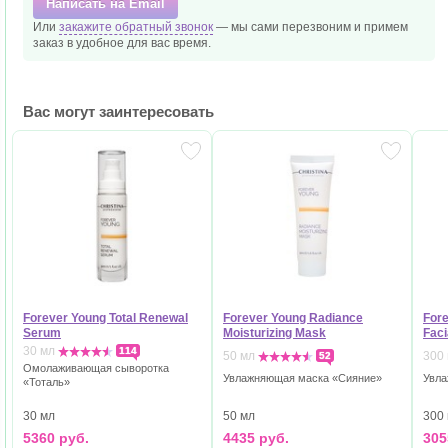
Написать на Email
Или
закажите обратный звонок
— мы сами перезвоним и
примем
заказ в удобное
для вас время.
Вас могут заинтересовать
Forever Young Total Renewal
Forever Young Radiance
Fore
Serum
Moisturizing Mask
Fac
30 мл
114
50 мл
300
52
Омолаживающая сыворотка
Увлажняющая маска «Сияние»
Увла
«Тоталь»
50 мл
300
30 мл
4435 руб.
305
5360 руб.