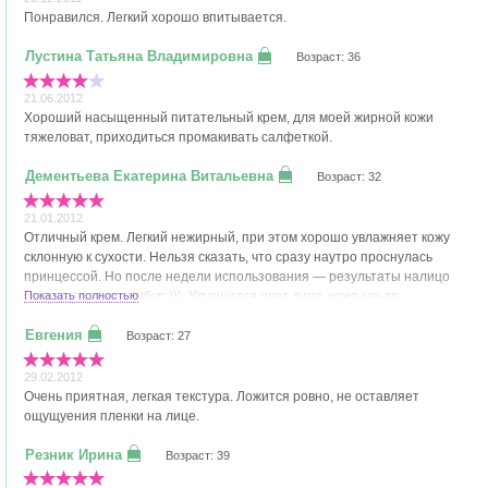
Понравился. Легкий хорошо впитывается.
Возраст: 36
21.06.2012
Хороший насыщенный питательный крем, для моей жирной кожи
тяжеловат, приходиться промакивать салфеткой.
Возраст: 32
21.01.2012
Отличный крем. Легкий нежирный, при этом хорошо увлажняет кожу
склонную к сухости. Нельзя сказать, что сразу наутро проснулась
принцессой. Но после недели использования — результаты налицо
(извините за каламбур:))). Улучшился цвет лица, кожа как-то
Показать полностью
подтянулась и посвежела. Использую с омолаживающей сывороткой.
Возраст: 27
29.02.2012
Очень приятная, легкая текстура. Ложится ровно, не оставляет
ощущуения пленки на лице.
Возраст: 39