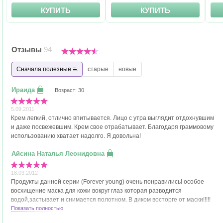
КУПИТЬ
КУПИТЬ
Отзывы
94
Сначала полезные
старые
новые
Возраст: 30
5.09.2011
Крем легкий, отлично впитывается. Лицо с утра выглядит отдохнувшим
и даже посвежевшим. Крем свое отрабатывает. Благодаря граммовому
использованию хватает надолго. Я довольна!
18.03.2012
Продукты данной серии (Forever young) очень понравились! особое
восхищение маска для кожи вокруг глаз которая разводится
водой,застывает и снимается полотном. В диком восторге от маски!!!!!
Супер.
Показать полностью