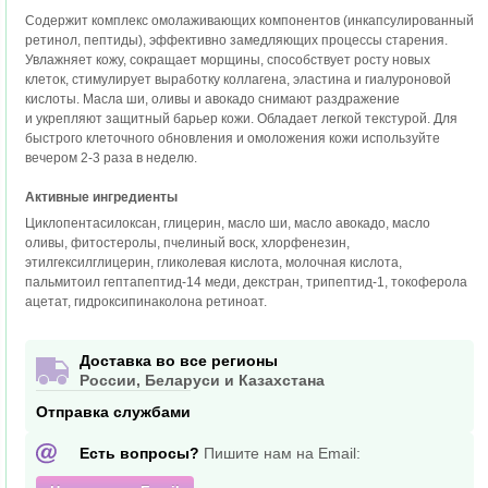
Содержит комплекс омолаживающих компонентов (инкапсулированный
ретинол, пептиды), эффективно замедляющих процессы старения.
Увлажняет кожу, сокращает морщины, способствует росту новых
клеток, стимулирует выработку коллагена, эластина и гиалуроновой
кислоты. Масла ши, оливы и авокадо снимают раздражение
и укрепляют защитный барьер кожи. Обладает легкой текстурой. Для
быстрого клеточного обновления и омоложения кожи используйте
вечером 2-3 раза в неделю.
Активные ингредиенты
Циклопентасилоксан, глицерин, масло ши, масло авокадо, масло
оливы, фитостеролы, пчелиный воск, хлорфенезин,
этилгексилглицерин, гликолевая кислота, молочная кислота,
пальмитоил гептапептид-14 меди, декстран, трипептид-1, токоферола
ацетат, гидроксипинаколона ретиноат.
Доставка во все регионы
России, Беларуси и Казахстана
Отправка службами
Есть вопросы?
Пишите нам на Email: