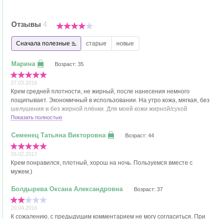
Отзывы
4
Сначала полезные
старые
новые
Возраст: 35
27.03.2016
Крем средней плотности, не жирный, после нанесения немного
пощипывает. Экономичный в использовании. На утро кожа, мягкая, без
шелушения и без жирной плёнки. Для моей кожи жирной/сухой
подходит.
Показать полностью
Возраст: 44
26.02.2017
Крем понравился, плотный, хорош на ночь. Пользуемся вместе с
мужем.)
Возраст: 37
20.04.2016
К сожалению, с предыдущим комментарием не могу согласиться. При