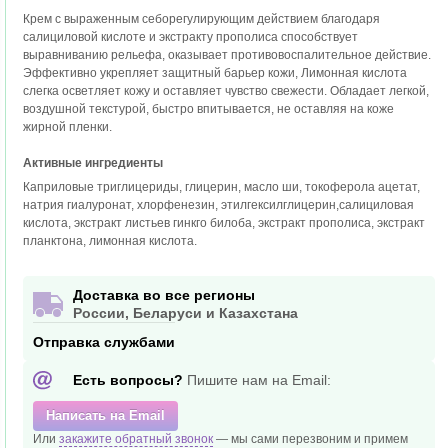
Крем с выраженным себорегулирующим действием благодаря
салициловой кислоте и экстракту прополиса способствует
выравниванию рельефа, оказывает противовоспалительное действие.
Эффективно укрепляет защитный барьер кожи, Лимонная кислота
слегка осветляет кожу и оставляет чувство свежести. Обладает легкой,
воздушной текстурой, быстро впитывается, не оставляя на коже
жирной пленки.
Активные ингредиенты
Каприловые триглицериды, глицерин, масло ши, токоферола ацетат,
натрия гиалуронат, хлорфенезин, этилгексилглицерин,салициловая
кислота, экстракт листьев гинкго билоба, экстракт прополиса, экстракт
планктона, лимонная кислота.
Доставка во все регионы
России, Беларуси и Казахстана
Отправка службами
Есть вопросы?
Пишите нам на Email:
Написать на Email
Или
закажите обратный звонок
— мы сами перезвоним и
примем