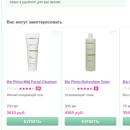
заказ в удобное
для вас время.
Вас могут заинтересовать
Bio Phyto Mild Facial Cleanser
Bio Phyto Refreshing Toner
Bio 
250 мл
300 мл
75 
10
6
Мягкий очищающий гель
Освежающий тоник
Восс
250 мл
300 мл
75 
3610 руб.
4565 руб.
354
КУПИТЬ
КУПИТЬ