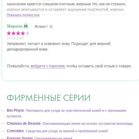
нанесении кажется слишком плотным, жирным. Но, как ни странно,
хорошо впитывается и оставляет ощущение подтянутой, хорошо
увлажненной кожи, очень приятной на ощупь. Я было порадовалась
Показать полностью
этому крему, да не тут-то было. Буквально через пару дней применения
моя кожа начала сохнуть (обезводилась), стала неприятной на ощупь,
Возраст: 11
похожей на наждачную бумагу, смазанную салом ((, в уголках губ
появилось шелушение. В общем, не мой крем. Кожа у меня хоть и
14.09.2016
жирная, но при этом обезвоженная, а этот крем еще больше лишил ее
Увлажняет, питает и освежает кожу. Подходит для жирной
влаги. Просто ума не приложу, что теперь делать с этим тюбиком...
дегидрированной кожи.
Пожалуйста,
войдите с паролем
, чтобы оставить свой отзыв о товаре.
ФИРМЕННЫЕ СЕРИИ
Bio Phyto
.
Препараты для ухода за чувствительной кожей и с признаками
купероза
Chateau de Beaute
.
Омолаживающая линия на основе экстрактов винограда
Comodex
.
Средства для ухода за жирной и проблемной кожей
Forever Young
.
Омолаживающая линия