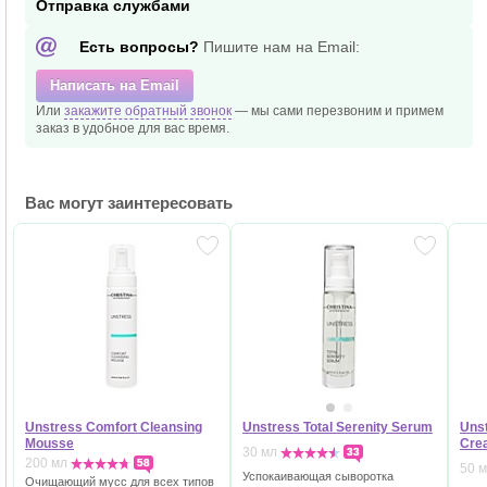
Отправка службами
Есть вопросы?
Пишите нам на Email:
Написать на Email
Или
закажите обратный звонок
— мы сами перезвоним и
примем
заказ в удобное
для вас время.
Вас могут заинтересовать
Unstress Comfort Cleansing
Unstress Total Serenity Serum
Unst
Mousse
Cre
30 мл
33
200 мл
58
50 
Успокаивающая сыворотка
Очищающий мусс для всех типов