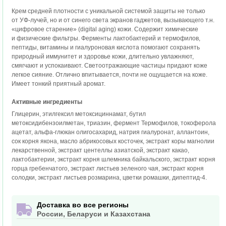
Крем средней плотности с уникальной системой защиты не только
от УФ-лучей, но и от синего света экранов гаджетов, вызывающего т.н.
«цифровое старение» (digital aging) кожи. Содержит химические
и физические фильтры. Ферменты лактобактерий и термофилов,
пептиды, витамины и гиалуроновая кислота помогают сохранять
природный иммунитет и здоровье кожи, длительно увлажняют,
смягчают и успокаивают. Светоотражающие частицы придают коже
легкое сияние. Отлично впитывается, почти не ощущается на коже.
Имеет тонкий приятный аромат.
Активные ингредиенты
Глицерин, этилгексил метоксициннамат, бутил
метоксидибензоилметан, триазин, фермент Термофилов, токоферола
ацетат, альфа-глюкан олигосахарид, натрия гиалуронат, аллантоин,
сок корня якона, масло абрикосовых косточек, экстракт коры магнолии
лекарственной, экстракт центеллы азиатской, экстракт какао,
лактобактерии, экстракт корня шлемника байкальского, экстракт корня
горца гребенчатого, экстракт листьев зеленого чая, экстракт корня
солодки, экстракт листьев розмарина, цветки ромашки, дипептид-4.
Доставка во все регионы
России, Беларуси и Казахстана