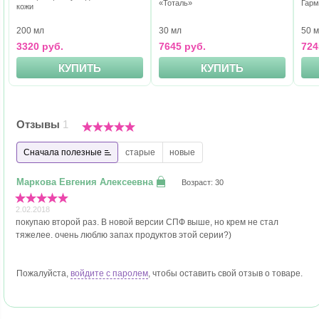
«Тоталь»
Гарм
кожи
50 
200 мл
30 мл
724
3320 руб.
7645 руб.
КУПИТЬ
КУПИТЬ
Отзывы
1
Сначала полезные
старые
новые
Возраст: 30
2.02.2018
покупаю второй раз. В новой версии СПФ выше, но крем не стал
тяжелее. очень люблю запах продуктов этой серии?)
Пожалуйста,
войдите с паролем
, чтобы оставить свой отзыв о товаре.