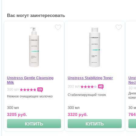
Вас могут заинтересовать
Unstress Gentle Cleansing
Unstress Stabilizing Toner
Unst
Milk
Nec
300 мл
40
30 
300 мл
19
Днев
Стабилизирующий тоник
Нежное очищающее молочко
кожи
300 мл
300 мл
30 
3205 руб.
3320 руб.
764
КУПИТЬ
КУПИТЬ