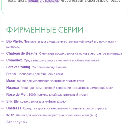
Пожалуйста,
войдите с паролем
, чтобы оставить свой отзыв о товаре.
ФИРМЕННЫЕ СЕРИИ
Bio Phyto
.
Препараты для ухода за чувствительной кожей и с признаками
купероза
Chateau de Beaute
.
Омолаживающая линия на основе экстрактов винограда
Comodex
.
Средства для ухода за жирной и проблемной кожей
Forever Young
.
Омолаживающая линия
Fresh
.
Препараты для очищения кожи
Muse
.
Линия для укрепления защитных систем кожи
Nuance
.
Линия для комплексной коррекции возрастных изменений кожи
Rose de Mer
.
100% натуральный растительный пилинг
Silk
.
Шелковая линия для лифтинга кожи
Unstress
.
Средства для восстановления и защиты кожи от стресса
Wish
.
Линия для коррекции возрастных изменений кожи (40+)
Аксессуары