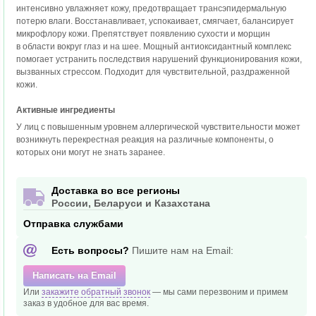
интенсивно увлажняет кожу, предотвращает трансэпидермальную
потерю влаги. Восстанавливает, успокаивает, смягчает, балансирует
микрофлору кожи. Препятствует появлению сухости и морщин
в области вокруг глаз и на шее. Мощный антиоксидантный комплекс
помогает устранить последствия нарушений функционирования кожи,
вызванных стрессом. Подходит для чувствительной, раздраженной
кожи.
Активные ингредиенты
У лиц с повышенным уровнем аллергической чувствительности может
возникнуть перекрестная реакция на различные компоненты, о
которых они могут не знать заранее.
Доставка во все регионы
России, Беларуси и Казахстана
Отправка службами
Есть вопросы?
Пишите нам на Email:
Написать на Email
Или
закажите обратный звонок
— мы сами перезвоним и
примем
заказ в удобное
для вас время.