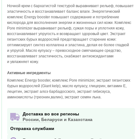
Ночной крем с бархатистой текстурой выравнивает рельеф, повышает
эластичность и восстанавливает баланс влаги. Энергетический
комплекс Energy booster повышает содержание и потребление
кислорода для восполнения энергии и жизненных сил кожи. Комплекс
Pore minimizer выравнивает рельеф, сужая поры и уплотняя кожу,
восстанавливает упругость и возвращает здоровый цвет. Экстракт
гигантских бурых водорослей предотвращает старение кожи:
оптимизирует синтез коллагена и эластина, делая ее более гладкой
и упругой. Масло купуасу – превосходное смягчающее средство,
восстанавливает эластичность, снабжает антиоксидантами
и увлажняет кожу.
Активные ингредиенты
Комплекс Energy booster, комплекс Pore minimizer, экстракт гигантских
бурых водорослей (Giant kelp), масло купуасу, глицерин, витамин Е,
лецитин, экстракт алоэ барбадосского, экстракт гибискуса,
аминокислоты (треонин,валин), экстракт семян льна.
Доставка во все регионы
России, Беларуси и Казахстана
Отправка службами