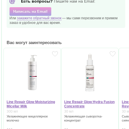
Есть вопросы?
Пишите нам на Email:
Написать на Email
Или
закажите обратный звонок
— мы сами перезвоним и
примем
заказ в удобное
для вас время.
Вас могут заинтересовать
Line Repair Glow Moisturizing
Line Repair Glow Hydra Fusion
Line
Micellar Milk
Concentrate
Rev
300 мл
30 мл
30 
Увлажняющее мицеллярное
Увлажняющая сыворотка-
Сыво
молочко
концентрат
сиян