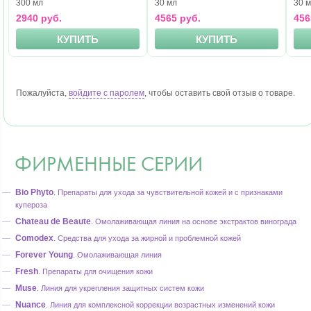
300 мл
30 мл
30 
2940 руб.
4565 руб.
456
КУПИТЬ
КУПИТЬ
Пожалуйста,
войдите с паролем
, чтобы оставить свой отзыв о товаре.
ФИРМЕННЫЕ СЕРИИ
Bio Phyto
.
Препараты для ухода за чувствительной кожей и с признаками
купероза
Chateau de Beaute
.
Омолаживающая линия на основе экстрактов винограда
Comodex
.
Средства для ухода за жирной и проблемной кожей
Forever Young
.
Омолаживающая линия
Fresh
.
Препараты для очищения кожи
Muse
.
Линия для укрепления защитных систем кожи
Nuance
.
Линия для комплексной коррекции возрастных изменений кожи