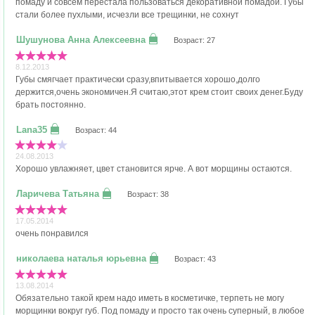
помаду и совсем перестала пользоваться декоративной помадой. Губы
стали более пухлыми, исчезли все трещинки, не сохнут
Возраст: 27
8.12.2013
Губы смягчает практически сразу,впитывается хорошо,долго
держится,очень экономичен.Я считаю,этот крем стоит своих денег.Буду
брать постоянно.
Возраст: 44
24.08.2013
Хорошо увлажняет, цвет становится ярче. А вот морщины остаются.
Возраст: 38
17.05.2014
очень понравился
Возраст: 43
13.08.2014
Обязательно такой крем надо иметь в косметичке, терпеть не могу
морщинки вокруг губ. Под помаду и просто так очень суперный, в любое