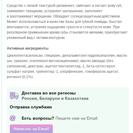
Средство с легкой текстурой увлажняет, смягчает и питает кожу губ,
заживляет трещинки, устраняет шелушение, заполняет
и разглаживает морщинки. Обладает солнцезащитным действием.
Может использоваться в качестве базы для губной помады. Быстро
впитывается, устраняя ощущение сухости и стянутости кожи. При
регулярном применении крема губы становятся мягкими, приобретают
ухоженный вид с четким контуром.
Активные ингредиенты
Циклопентасилоксан, глицерин, дипальмитоил гидроксипролин, масло
ши, триазин, этилгексил метоксициннамат, масло авокадо (без
сапонинов), декстран, ацетил пентапептид -1, бета-ситостерол
сульфат натрия, трипептид -1, хлорфенезин, токоферола ацетат,
ретинол (0,1%).
Доставка во все регионы
России, Беларуси и Казахстана
Отправка службами
Есть вопросы?
Пишите нам на Email:
Написать на Email