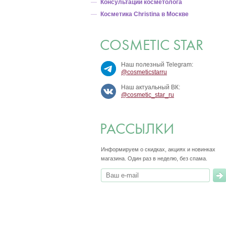
Консультации косметолога
Косметика Christina в Москве
COSMETIC STAR
Наш полезный Telegram:
@cosmeticstarru
Наш актуальный ВК:
@cosmetic_star_ru
РАССЫЛКИ
Информируем о скидках, акциях и новинках
магазина.
Один раз в неделю, без спама.