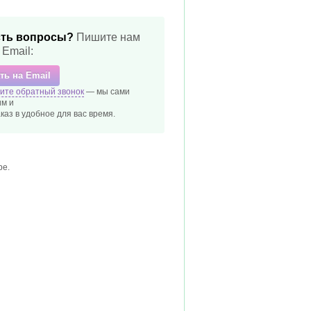
ть вопросы?
Пишите нам
 Email:
ть на Email
ите обратный звонок
— мы сами
м и
каз в удобное
для вас время.
ре.