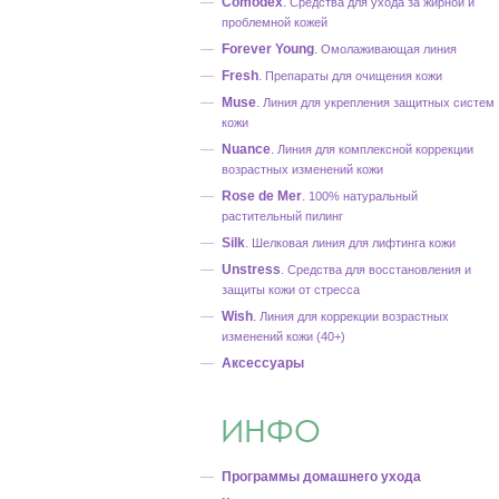
Comodex
.
Средства для ухода за жирной и
проблемной кожей
Forever Young
.
Омолаживающая линия
Fresh
.
Препараты для очищения кожи
Muse
.
Линия для укрепления защитных систем
кожи
Nuance
.
Линия для комплексной коррекции
возрастных изменений кожи
Rose de Mer
.
100% натуральный
растительный пилинг
Silk
.
Шелковая линия для лифтинга кожи
Unstress
.
Средства для восстановления и
защиты кожи от стресса
Wish
.
Линия для коррекции возрастных
изменений кожи (40+)
Аксессуары
ИНФО
Программы домашнего ухода